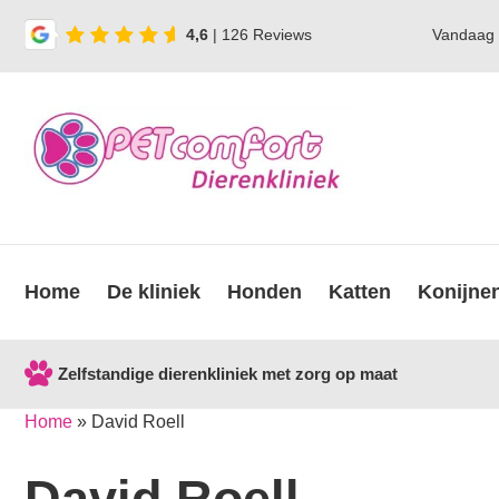
4,6
| 126 Reviews
Vandaag
Home
De kliniek
Honden
Katten
Konijne
Zelfstandige dierenkliniek met zorg op maat
Home
»
David Roell
David Roell