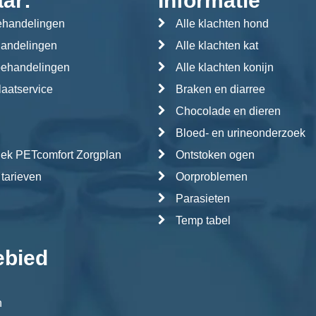
aar:
Informatie
handelingen
Alle klachten hond
handelingen
Alle klachten kat
behandelingen
Alle klachten konijn
aatservice
Braken en diarree
Chocolade en dieren
Bloed- en urineonderzoek
iek PETcomfort Zorgplan
Ontstoken ogen
 tarieven
Oorproblemen
Parasieten
Temp tabel
ebied
n