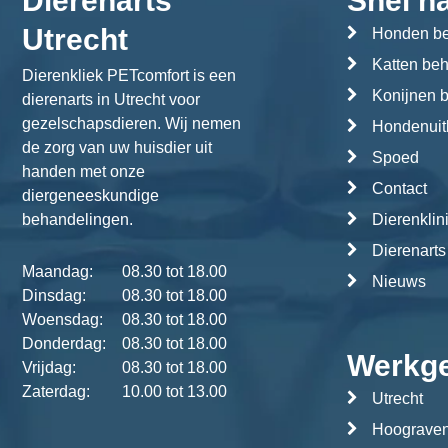
Dierenarts
Snel n
Utrecht
Honden be
Katten be
Dierenkliek PETcomfort is een
Konijnen 
dierenarts in Utrecht voor
gezelschapsdieren. Wij nemen
Hondenuitl
de zorg van uw huisdier uit
Spoed
handen met onze
Contact
diergeneeskundige
behandelingen.
Dierenklin
Dierenarts
Maandag:
08.30 tot 18.00
Nieuws
Dinsdag:
08.30 tot 18.00
Woensdag:
08.30 tot 18.00
Donderdag:
08.30 tot 18.00
Werkg
Vrijdag:
08.30 tot 18.00
Zaterdag:
10.00 tot 13.00
Utrecht
Hoograve