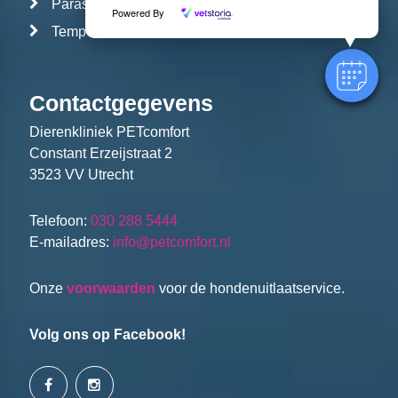
Parasieten
Powered By
Temp tabel
Contactgegevens
Dierenkliniek PETcomfort
Constant Erzeijstraat 2
3523 VV Utrecht
Telefoon:
030 288 5444
E-mailadres:
info@petcomfort.nl
Onze
voorwaarden
voor de hondenuitlaatservice.
Volg ons op Facebook!