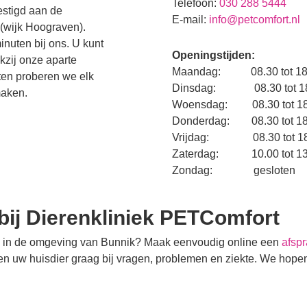
Telefoon:
030 288 5444
estigd aan de
E-mail:
info@petcomfort.nl
 (wijk Hoograven).
nuten bij ons. U kunt
Openingstijden:
kzij onze aparte
Maandag: 08.30 tot 18.
ten proberen we elk
Dinsdag: 08.30 tot 18
maken.
Woensdag: 08.30 tot 18
Donderdag: 08.30 tot 18
Vrijdag: 08.30 tot 18.
Zaterdag: 10.00 tot 13.
Zondag: gesloten
ij Dierenkliniek PETComfort
s in de omgeving van Bunnik? Maak eenvoudig online een
afsp
n uw huisdier graag bij vragen, problemen en ziekte. We hope