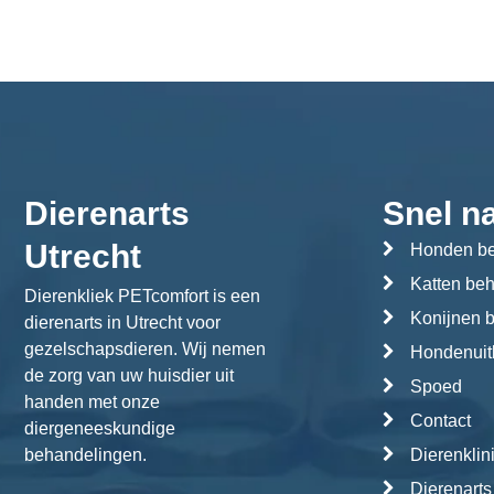
Dierenarts
Snel n
Utrecht
Honden be
Katten be
Dierenkliek PETcomfort is een
Konijnen 
dierenarts in Utrecht voor
gezelschapsdieren. Wij nemen
Hondenuitl
de zorg van uw huisdier uit
Spoed
handen met onze
Contact
diergeneeskundige
behandelingen.
Dierenklin
Dierenarts