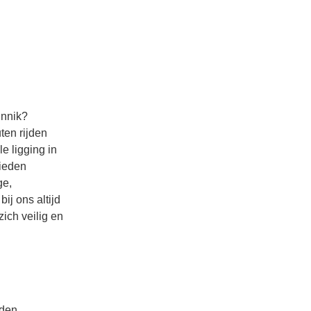
unnik?
ten rijden
e ligging in
bieden
ge,
ij ons altijd
zich veilig en
nden