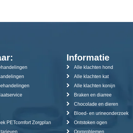
aar:
Informatie
handelingen
Alle klachten hond
handelingen
Alle klachten kat
behandelingen
Alle klachten konijn
aatservice
Braken en diarree
Chocolade en dieren
Bloed- en urineonderzoek
iek PETcomfort Zorgplan
Ontstoken ogen
 tarieven
Oorproblemen