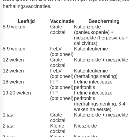
herhalingsvaccinaties.
Leeftijd
Vaccinatie
Bescherming
8-9 weken
Grote
Kattenziekte
cocktail
(panleukopenie) +
niesziekte (herpesvirus +
calicivirus)
8-9 weken
FeLV
Kattenleukemie
(optioneel)
12 weken
Grote
Kattenziekte + niesziekte
cocktail
12 weken
FeLV
Kattenleukemie
(optioneel)
(herhalingsinenting)
16 weken
FIP
Feline infectieuze
(optioneel)
peritonitis
19-20 weken
FIP
Feline infectieuze
(optioneel)
peritonitis
(herhalingsinenting, 3-4
weken na eerste)
1 jaar
Grote
Kattenziekte + niesziekte
cocktail
2 jaar
Kleine
Niesziekte
cocktail
3 jaar
Kleine
Niesziekte