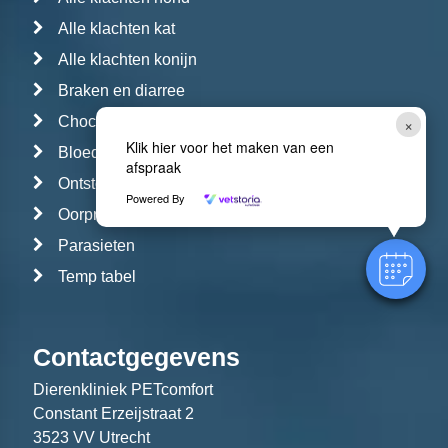
Alle klachten kat
Alle klachten konijn
Braken en diarree
×
Chocolade en dieren
Klik hier voor het maken van een
Bloed- en urineonderzoek
afspraak
Ontstoken ogen
Powered By
Oorproblemen
Parasieten
Temp tabel
Contactgegevens
Dierenkliniek PETcomfort
Constant Erzeijstraat 2
3523 VV Utrecht