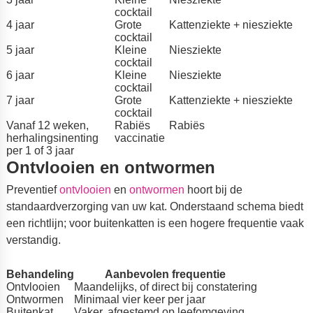
cocktail
4 jaar
Grote
Kattenziekte + niesziekte
cocktail
5 jaar
Kleine
Niesziekte
cocktail
6 jaar
Kleine
Niesziekte
cocktail
7 jaar
Grote
Kattenziekte + niesziekte
cocktail
Vanaf 12 weken,
Rabiës
Rabiës
herhalingsinenting
vaccinatie
per 1 of 3 jaar
Ontvlooien en ontwormen
Preventief
ontvlooien
en
ontwormen
hoort bij de
standaardverzorging van uw kat. Onderstaand schema biedt
een richtlijn; voor buitenkatten is een hogere frequentie vaak
verstandig.
Behandeling
Aanbevolen frequentie
Ontvlooien
Maandelijks, of direct bij constatering
Ontwormen
Minimaal vier keer per jaar
Buitenkat
Vaker, afgestemd op leefomgeving