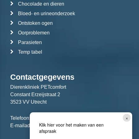
Chocolade en dieren
Bloed- en urineonderzoek
Ontstoken ogen
Oorproblemen
Parasieten
Temp tabel
Contactgegevens
Dierenkliniek PETcomfort
Constant Erzeijstraat 2
3523 VV Utrecht
×
Telefoon:
030 288 5444
Klik hier voor het maken van een
E-mailadres:
info@petcomfort.nl
afspraak