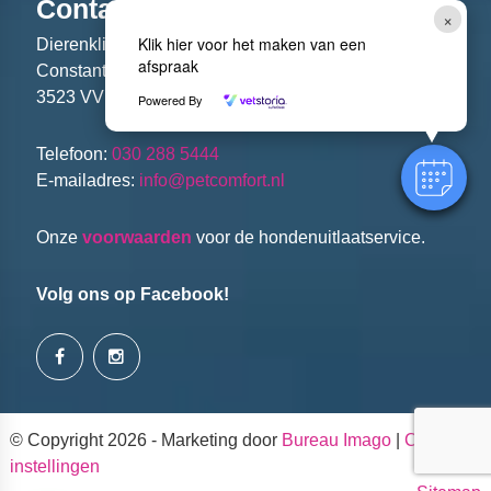
Contactgegevens
×
Klik hier voor het maken van een
Dierenkliniek PETcomfort
afspraak
Constant Erzeijstraat 2
3523 VV Utrecht
Powered By
Telefoon:
030 288 5444
E-mailadres:
info@petcomfort.nl
Onze
voorwaarden
voor de hondenuitlaatservice.
Volg ons op Facebook!
© Copyright 2026 - Marketing door
Bureau Imago
|
Cookie
instellingen