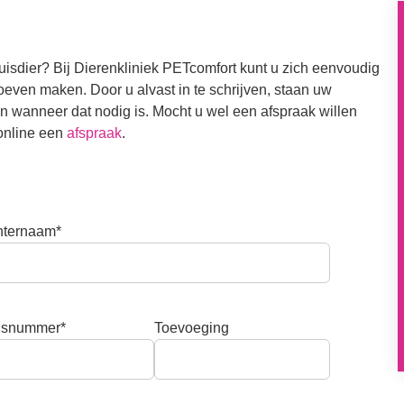
uisdier? Bij Dierenkliniek PETcomfort kunt u zich eenvoudig
hoeven maken. Door u alvast in te schrijven, staan uw
jn wanneer dat nodig is. Mocht u wel een afspraak willen
online een
afspraak
.
hternaam*
isnummer*
Toevoeging