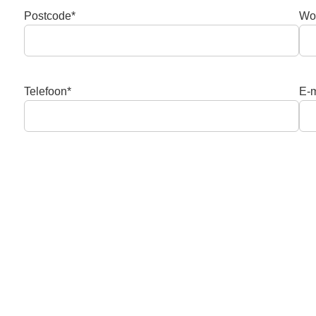
Postcode*
Wo
Telefoon*
E-m