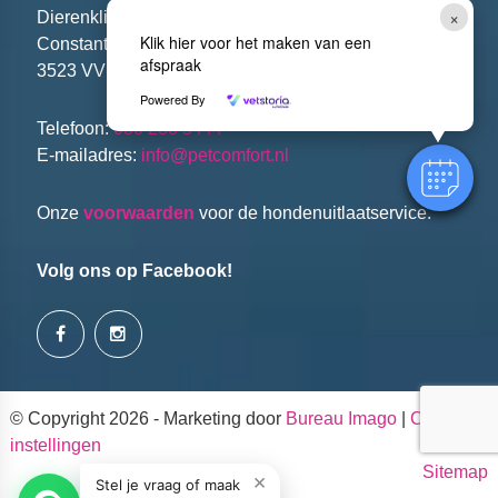
×
Dierenkliniek PETcomfort
Klik hier voor het maken van een
Constant Erzeijstraat 2
afspraak
3523 VV Utrecht
Powered By
Telefoon:
030 288 5444
E-mailadres:
info@petcomfort.nl
Onze
voorwaarden
voor de hondenuitlaatservice.
Volg ons op Facebook!
© Copyright 2026 - Marketing door
Bureau Imago
|
Cookie
instellingen
Sitemap
×
Stel je vraag of maak