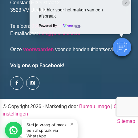
×
Constant Erzeijstraat 2
Klik hier voor het maken van een
3523 VV Utrecht
afspraak
Powered By
Telefoon:
030 288 5444
E-mailadres:
info@petcomfort.nl
Onze
voorwaarden
voor de hondenuitlaatservice.
Volg ons op Facebook!
© Copyright 2026 - Marketing door
Bureau Imago
|
Cookie
instellingen
Sitemap
×
Stel je vraag of maak
een afspraak via
WhatsApp