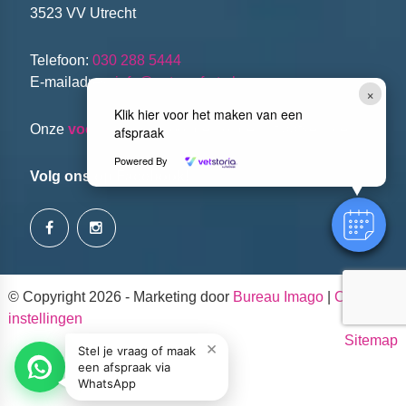
3523 VV Utrecht
Telefoon:
030 288 5444
E-mailadres:
info@petcomfort.nl
×
Klik hier voor het maken van een
Onze
voorwaarden
voor de hondenuitlaatservice.
afspraak
Powered By
Volg ons op Facebook!
© Copyright 2026 - Marketing door
Bureau Imago
|
Cookie
instellingen
Sitemap
×
Stel je vraag of maak
een afspraak via
WhatsApp