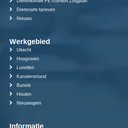
Dierenkliniek PETcomfort Zorgplan
Dierenarts tarieven
Nieuws
Werkgebied
Utrecht
Hoograven
Lunetten
Kanaleneiland
Bunnik
Houten
Nieuwegein
Informatie