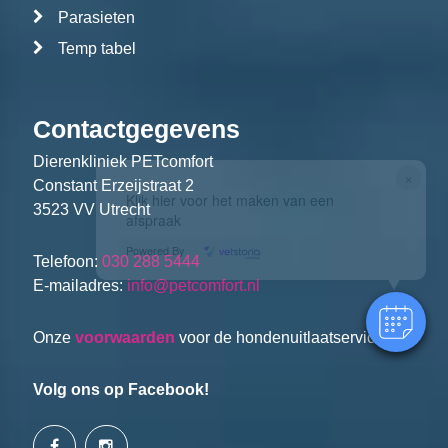
Parasieten
Temp tabel
Contactgegevens
Dierenkliniek PETcomfort
×
Constant Erzeijstraat 2
Klik hier voor het maken van een
3523 VV Utrecht
afspraak
Powered By
Telefoon:
030 288 5444
E-mailadres:
info@petcomfort.nl
Onze
voorwaarden
voor de hondenuitlaatservice.
Volg ons op Facebook!