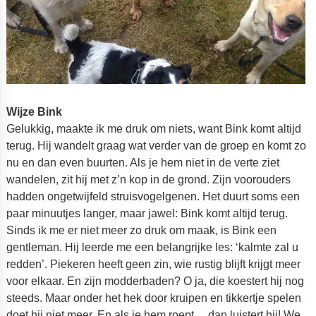
Wijze Bink
Gelukkig, maakte ik me druk om niets, want Bink komt altijd
terug. Hij wandelt graag wat verder van de groep en komt zo
nu en dan even buurten. Als je hem niet in de verte ziet
wandelen, zit hij met z’n kop in de grond. Zijn voorouders
hadden ongetwijfeld struisvogelgenen. Het duurt soms een
paar minuutjes langer, maar jawel: Bink komt altijd terug.
Sinds ik me er niet meer zo druk om maak, is Bink een
gentleman. Hij leerde me een belangrijke les: ‘kalmte zal u
redden’. Piekeren heeft geen zin, wie rustig blijft krijgt meer
voor elkaar. En zijn modderbaden? O ja, die koestert hij nog
steeds. Maar onder het hek door kruipen en tikkertje spelen
doet hij niet meer. En als je hem roept… dan luistert hij! We