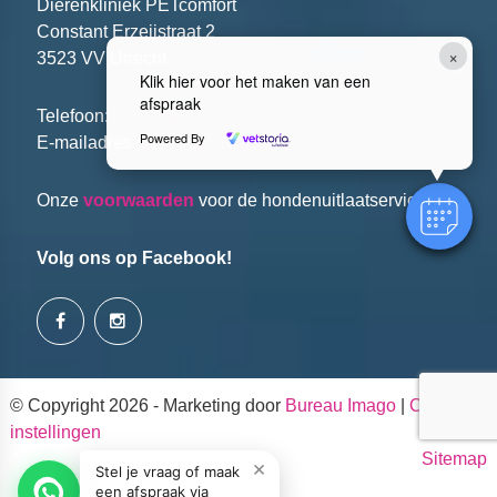
Dierenkliniek PETcomfort
Constant Erzeijstraat 2
×
3523 VV Utrecht
Klik hier voor het maken van een
afspraak
Telefoon:
030 288 5444
Powered By
E-mailadres:
info@petcomfort.nl
Onze
voorwaarden
voor de hondenuitlaatservice.
Volg ons op Facebook!
© Copyright 2026 - Marketing door
Bureau Imago
|
Cookie
instellingen
Sitemap
×
Stel je vraag of maak
een afspraak via