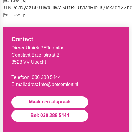
[vc_raw_js]
JTNDc2NyaXB0JTIwdHlwZSUzRCUyMnRleHQlMkZqYXZhc2
[/vc_raw_js]
Contact
Dierenkliniek PETcomfort
Constant Erzeijstraat 2
3523 VV Utrecht
Telefoon:
030 288 5444
E-mailadres:
info@petcomfort.nl
Maak een afspraak
Bel: 030 288 5444