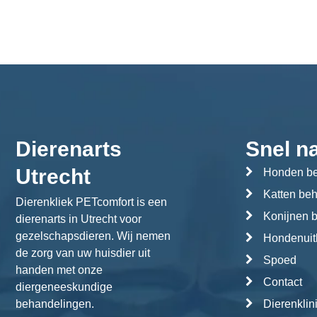
Dierenarts
Snel n
Utrecht
Honden be
Katten be
Dierenkliek PETcomfort is een
Konijnen 
dierenarts in Utrecht voor
gezelschapsdieren. Wij nemen
Hondenuitl
de zorg van uw huisdier uit
Spoed
handen met onze
Contact
diergeneeskundige
behandelingen.
Dierenklin