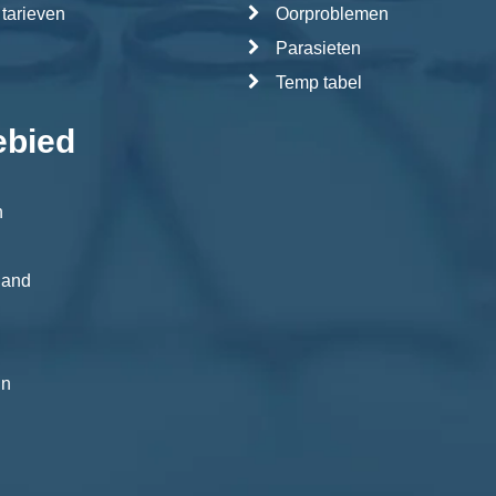
 tarieven
Oorproblemen
Parasieten
Temp tabel
ebied
n
land
in