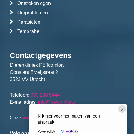
Ontstoken ogen
Oorproblemen
Parasieten
Temp tabel
Contactgegevens
Dierenkliniek PETcomfort
Constant Erzeijstraat 2
3523 VV Utrecht
Telefoon:
030 288 5444
E-mailadres:
info@petcomfort.nl
×
Klik hier voor het maken van een
Onze
voorwaarden
voor de hondenuitlaatservice.
afspraak
Powered By
Volg ons op Facebook!